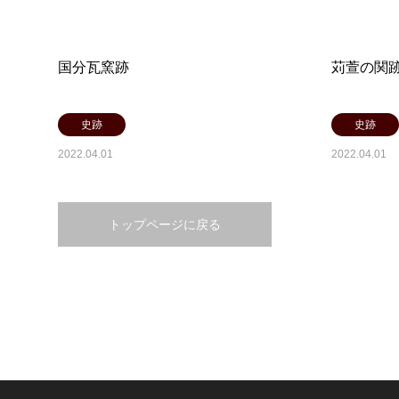
国分瓦窯跡
苅萱の関
史跡
史跡
2022.04.01
2022.04.01
トップページに戻る