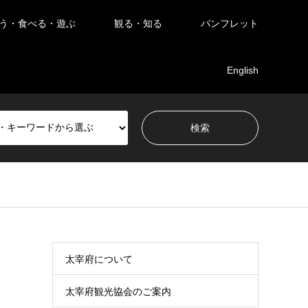
う・食べる・遊ぶ
観る・知る
パンフレット
English
太宰府について
太宰府観光協会のご案内