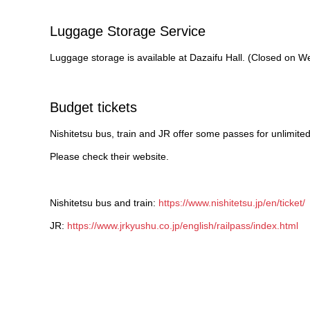
Luggage Storage Service
Luggage storage is available at Dazaifu Hall. (Closed on W
Budget tickets
Nishitetsu bus, train and JR offer some passes for unlimited
Please check their website.
Nishitetsu bus and train:
https://www.nishitetsu.jp/en/ticket/
JR:
https://www.jrkyushu.co.jp/english/railpass/index.html