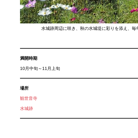
水城跡周辺に咲き、秋の水城堤に彩りを添え、毎
満開時期
10月中旬～11月上旬
場所
観世音寺
水城跡