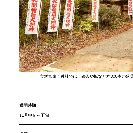
宝満宮竈門神社では、銀杏や楓など約300本の落
満開時期
11月中旬～下旬