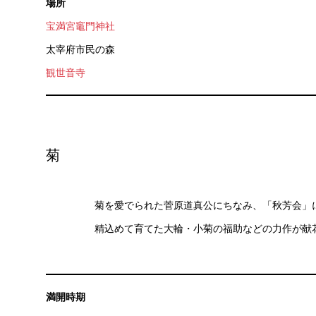
場所
宝満宮竈門神社
太宰府市民の森
観世音寺
菊
菊を愛でられた菅原道真公にちなみ、「秋芳会」
精込めて育てた大輪・小菊の福助などの力作が献
満開時期