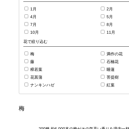
1月
2月
4月
5月
7月
8月
10月
11月
花で絞り込む
梅
満作の花
藤
石楠花
樟若葉
睡蓮
花菖蒲
菩提樹
ナンキンハゼ
紅葉
梅
200種 約6,000本の梅がその気高い香りを境内