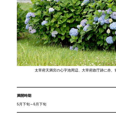
太宰府天満宮の心字池周辺、大宰府政庁跡に赤、
満開時期
5月下旬～6月下旬