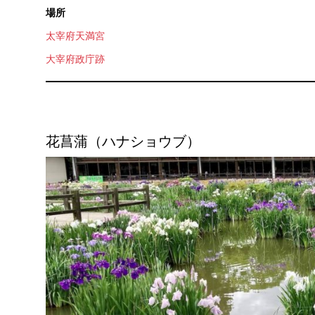
場所
太宰府天満宮
大宰府政庁跡
花菖蒲（ハナショウブ）