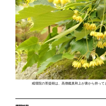
戒壇院の菩提樹は、高僧鑑真和上が唐から持って