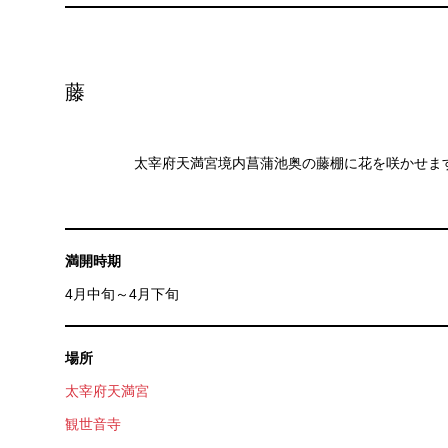
藤
太宰府天満宮境内菖蒲池奥の藤棚に花を咲かせま
満開時期
4月中旬～4月下旬
場所
太宰府天満宮
観世音寺