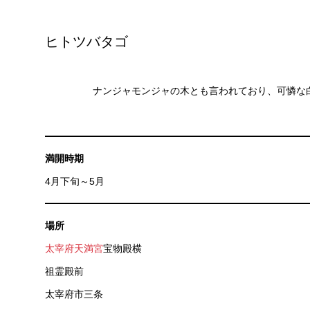
ヒトツバタゴ
ナンジャモンジャの木とも言われており、可憐な
満開時期
4月下旬～5月
場所
太宰府天満宮
宝物殿横
祖霊殿前
太宰府市三条