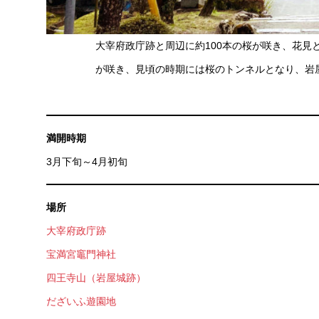
大宰府政庁跡と周辺に約100本の桜が咲き、花見
が咲き、見頃の時期には桜のトンネルとなり、岩
満開時期
3月下旬～4月初旬
場所
大宰府政庁跡
宝満宮竈門神社
四王寺山（岩屋城跡）
だざいふ遊園地