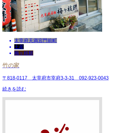
太宰府天満宮門前町
土産
梅ヶ枝餅
竹の家
〒818-0117 太宰府市宰府3-3-31 092-923-0043
続きを読む