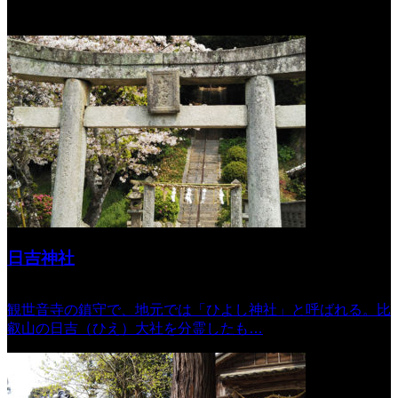
太宰府の寺社や史跡をご紹介します
日吉神社
観世音寺の鎮守で、地元では「ひよし神社」と呼ばれる。比
叡山の日吉（ひえ）大社を分霊したも…