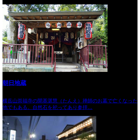
朝日地蔵
横岳山崇福寺の開基湛慧（たんえ）禅師のお墓で亡くなった
地でもある。自然石を祀ってあり参拝…