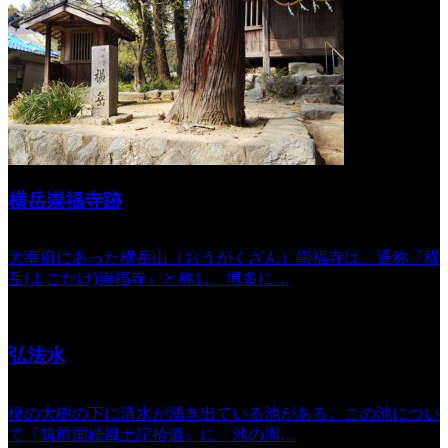
横岳崇福寺跡
大宰府にあった横岳山（おうがくざん）崇福寺は、通称『横
岳(よこだけ)崇福寺』と称し、博多に…
弘法水
榎の大樹の下に清水が湧き出ている池がある。この池につい
て『筑前国続風土記拾遺』に「池の周…