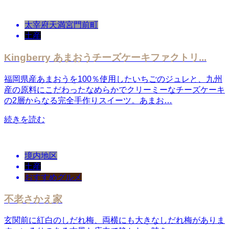
太宰府天満宮門前町
土産
Kingberry あまおうチーズケーキファクトリ...
福岡県産あまおうを100％使用したいちごのジュレと、九州
産の原料にこだわったなめらかでクリーミーなチーズケーキ
の2層からなる完全手作りスイーツ。あまお…
続きを読む
境内地区
土産
おすすめグルメ
不老さかえ家
玄関前に紅白のしだれ梅、両横にも大きなしだれ梅がありま