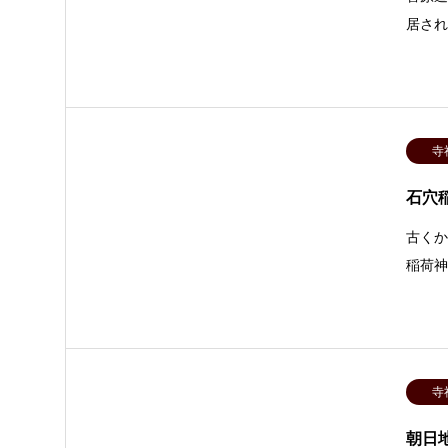
居さ
寺
石穴
古く
稲荷
寺
朝日