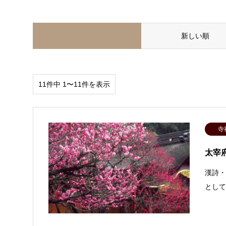
並べ替え条件
新しい順
11件中 1〜11件を表示
寺
太宰
漢詩・
として