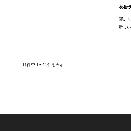
衣掛
都よ
新し
11件中 1〜11件を表示