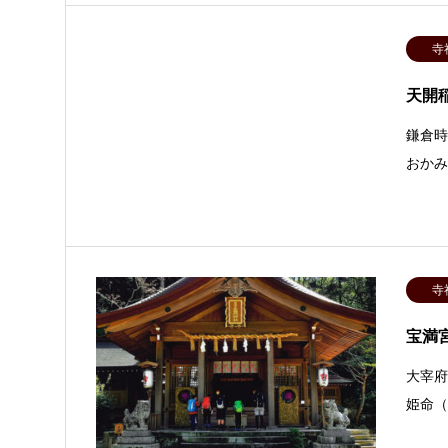
寺
天開
鎌倉
おか
寺
宝満
大宰
姫命