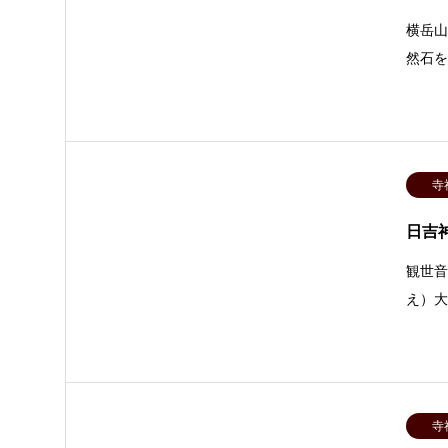
横岳
然石
寺
日吉
観世
え）
寺