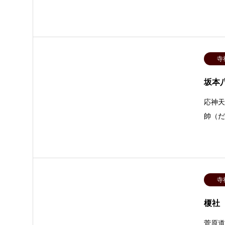
寺
坂本
応神
帥（
寺
榎社
菅原道