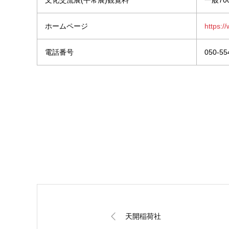
文化交流展(平常展)観覧料
一般7
ホームページ
https:/
電話番号
050-
天開稲荷社