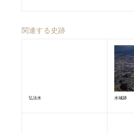
関連する史跡
弘法水
水城跡