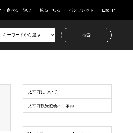
う・食べる・遊ぶ
観る・知る
パンフレット
English
太宰府について
太宰府観光協会のご案内