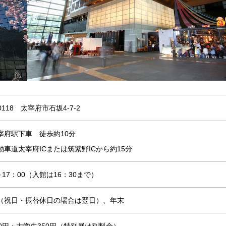
-0118 太宰府市石坂4-7-2
宰府駅下車 徒歩約10分
動車道太宰府ICまたは筑紫野ICから約15分
～17：00（入館は16：30まで）
（祝日・振替休日の場合は翌日）、年末