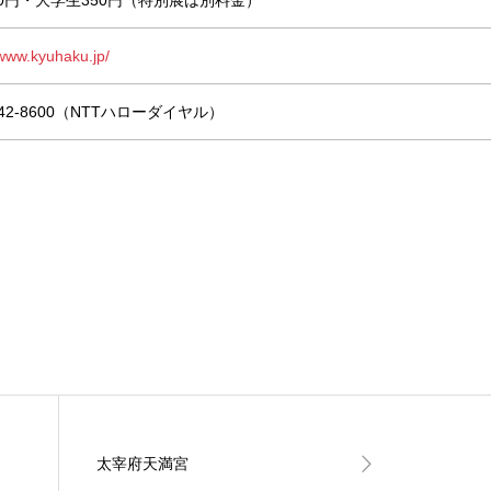
00円・大学生350円（特別展は別料金）
/www.kyuhaku.jp/
5542-8600（NTTハローダイヤル）
太宰府天満宮