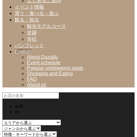
よくあるご質問
イベント情報
買う・食べる・遊ぶ
観る・知る
観光モデルコース
史跡
寺社
パンフレット
English
About Dazaifu
Event schedule
Popular sightseeing spots
Shopping and Eating
FAQ
About us
and
or