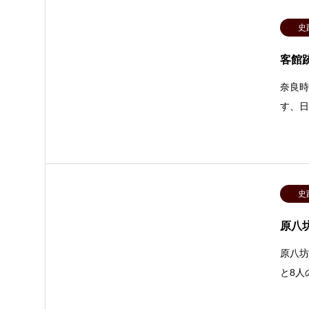
史
客館
奈良
す、
史
原八
原八
と8人