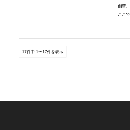
側壁、
ここ
17件中 1〜17件を表示