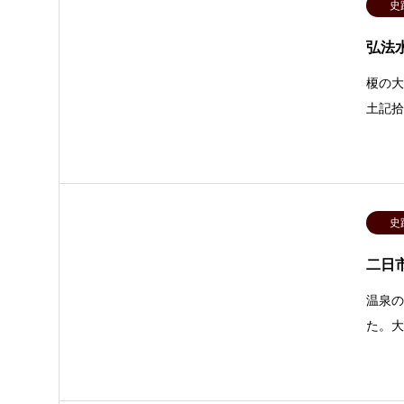
史
弘法
榎の
土記
史
二日
温泉の
た。