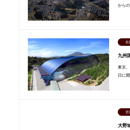
から
史
九州
東京、
日に開
史
大野