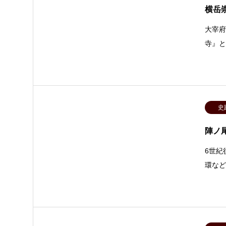
横岳
大宰府
寺』
史
陣ノ
6世紀
環な