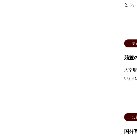
とつ
史
苅萱
大宰
いわ
史
国分