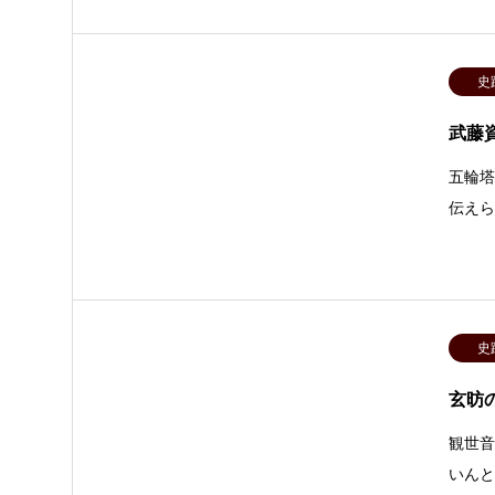
史
武藤
五輪
伝え
史
玄昉
観世
いん