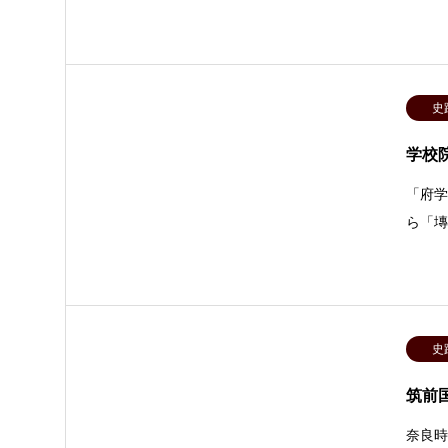
史
学校
「府学
ら「塼
史
筑前
奈良