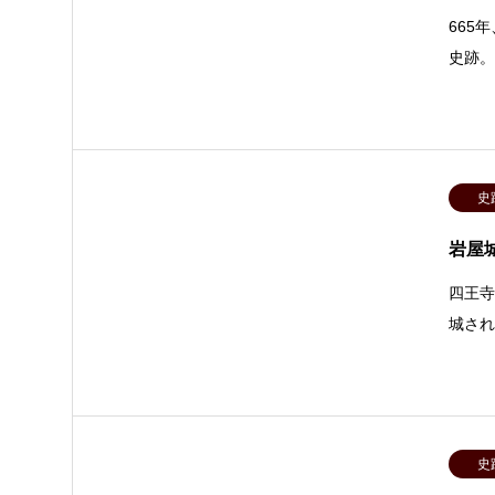
665
史跡。
史
岩屋
四王
城さ
史