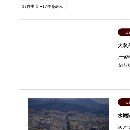
17件中 1〜17件を表示
史
大宰
7世紀
安時
史
水城
663