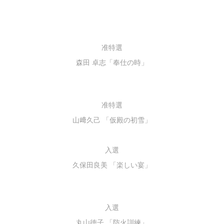
准特選
森田 卓志「奉仕の時」
准特選
山﨑久己 「仮殿の初雪」
入選
久保田良美 「楽しい宴」
入選
丸山徳子 「防火訓練」