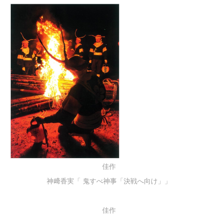
佳作
神﨑香実「 鬼すべ神事「決戦へ向け」」
佳作