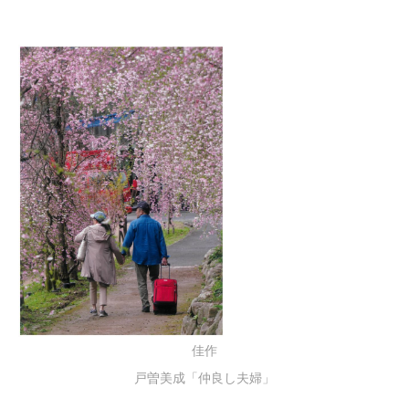
佳作
戸曽美成「仲良し夫婦」