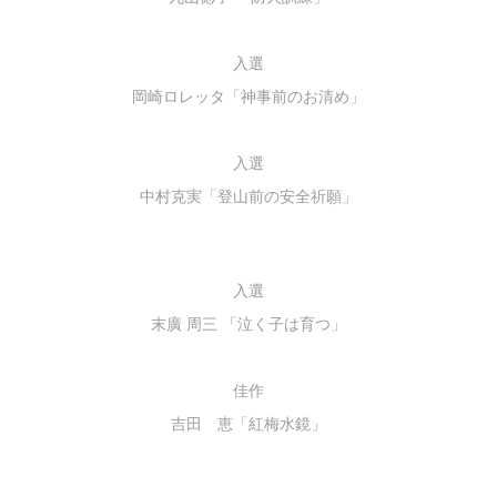
入選
岡崎ロレッタ「神事前のお清め」
入選
中村克実「登山前の安全祈願」
入選
末廣 周三 「泣く子は育つ」
佳作
吉田 恵「紅梅水鏡」