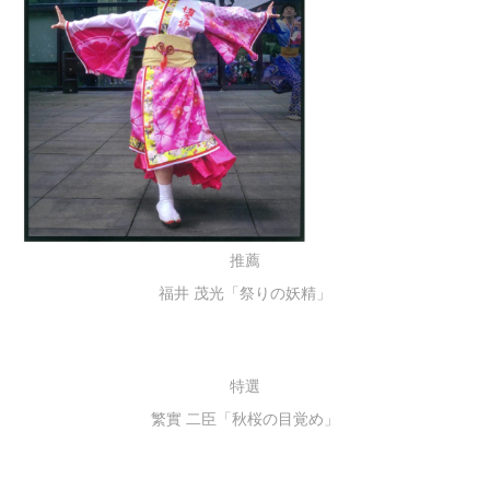
推薦
福井 茂光「祭りの妖精」
特選
繁實 二臣「秋桜の目覚め」