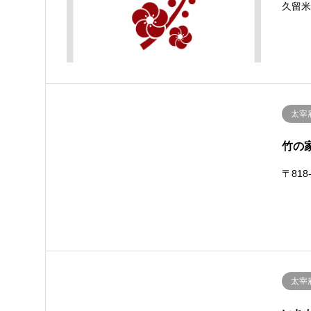
久留
太宰
竹の
〒818
太宰