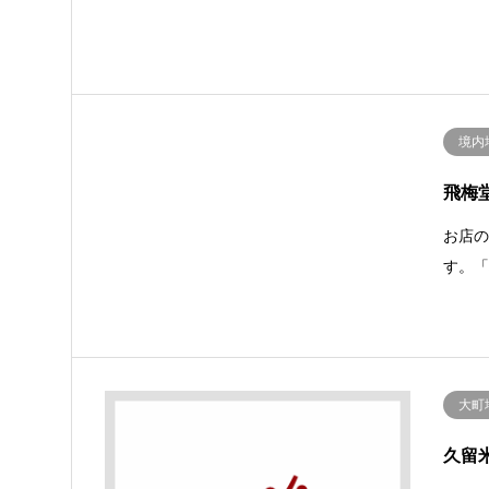
境内
飛梅
お店
す。
大町
久留