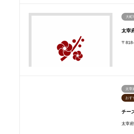
大町
太宰
〒818
太宰
おす
チー
太宰