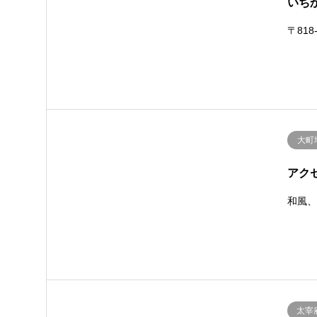
いちか
〒818
大町
アク
和風
太宰