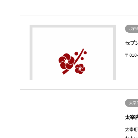
境内
セブ
〒818
太宰
太宰
太宰
おう