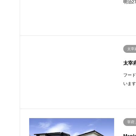
明治2
太宰
太宰府
フー
いま
宰府