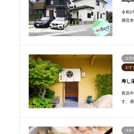
Mapl
令和1
満宮本
太宰
おす
寿し
長浜
す。
大町