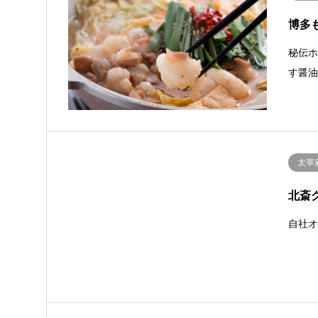
博多
秘伝
す醤
太宰
北斎
自社