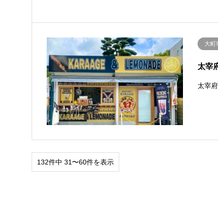
大町
太宰府
太宰
132件中 31〜60件を表示