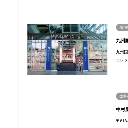
境内
九州
九州国
コレ
太宰
中村
〒818