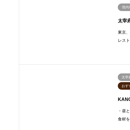
境内
太宰
東京、
レス
太宰
おす
KANO
・昼と
食材