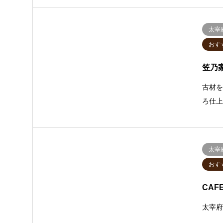
太宰
おす
笠乃
古材
ろ仕
太宰
おす
CAF
太宰