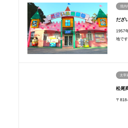
境内
だざ
195
地で
太宰
松尾
〒818