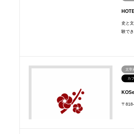
HOT
史と
験で
太宰
カ
KOS
〒818