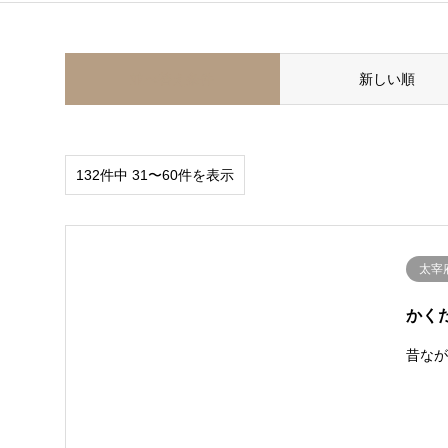
並べ替え条件
新しい順
132件中 31〜60件を表示
太宰
かく
昔な