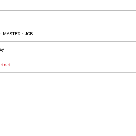
A・MASTER・JCB
ay
ei.net