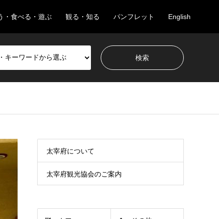
う・食べる・遊ぶ
観る・知る
パンフレット
English
太宰府について
太宰府観光協会のご案内