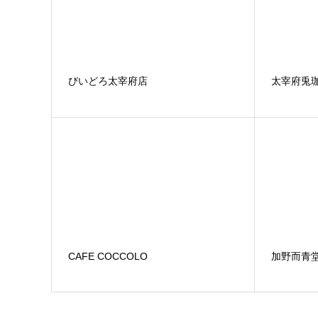
びいどろ太宰府店
太宰府兎
CAFE COCCOLO
加野而青