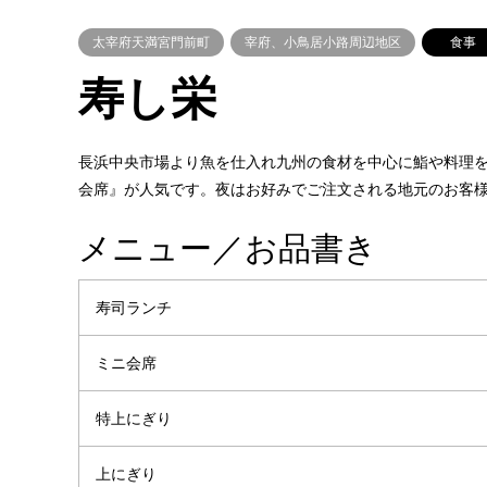
太宰府天満宮門前町
宰府、小鳥居小路周辺地区
食事
寿し栄
長浜中央市場より魚を仕入れ九州の食材を中心に鮨や料理
会席』が人気です。夜はお好みでご注文される地元のお客
メニュー／お品書き
寿司ランチ
ミニ会席
特上にぎり
上にぎり