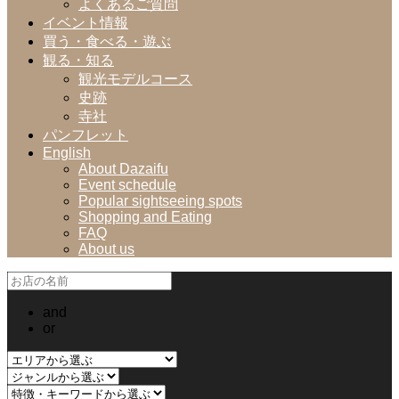
よくあるご質問
イベント情報
買う・食べる・遊ぶ
観る・知る
観光モデルコース
史跡
寺社
パンフレット
English
About Dazaifu
Event schedule
Popular sightseeing spots
Shopping and Eating
FAQ
About us
and
or