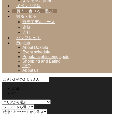
よくあるご質問
イベント情報
買う・食べる・遊ぶ
観る・知る
観光モデルコース
史跡
寺社
パンフレット
English
About Dazaifu
Event schedule
Popular sightseeing spots
Shopping and Eating
FAQ
About us
and
or