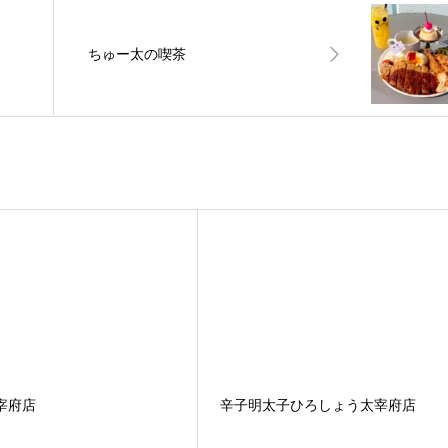
ちゅー太の喫茶
宰府店
辛子明太子ひろしょう太宰府店