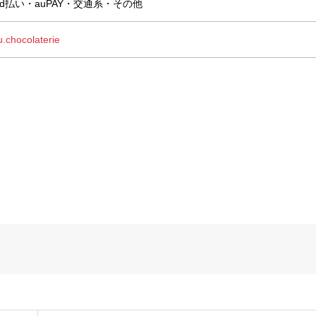
y・d払い・auPAY・交通系・その他
.chocolaterie