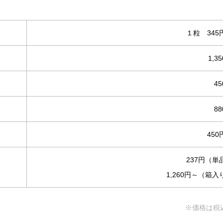
１粒 345
1,3
4
8
450
237円（単
1,260円～（箱入
※価格は税