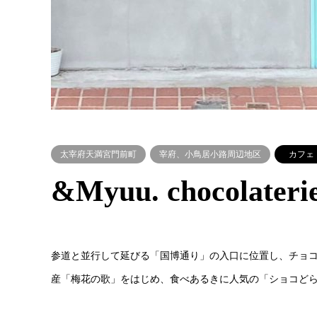
太宰府天満宮門前町
宰府、小鳥居小路周辺地区
カフェ
&Myuu. chocolateri
参道と並行して延びる「国博通り」の入口に位置し、チョ
産「梅花の歌」をはじめ、食べあるきに人気の「ショコど