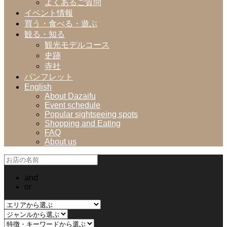
よくあるご質問
イベント情報
買う・食べる・遊ぶ
観る・知る
観光モデルコース
史跡
寺社
パンフレット
English
About Dazaifu
Event schedule
Popular sightseeing spots
Shopping and Eating
FAQ
About us
and
or