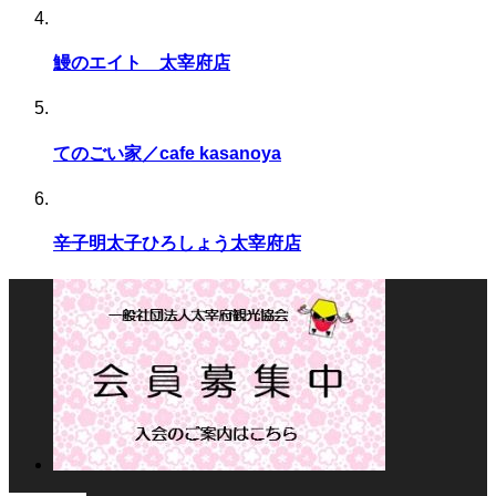
鰻のエイト 太宰府店
てのごい家／cafe kasanoya
辛子明太子ひろしょう太宰府店