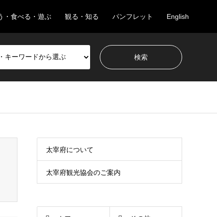
う・食べる・遊ぶ
観る・知る
パンフレット
English
太宰府について
太宰府観光協会のご案内