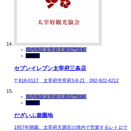
境内地区
太宰府天満宮門前町
その他
セブンイレブン太宰府三条店
〒818-0117 太宰府市宰府3-8-21 092-922-4212
境内地区
太宰府天満宮門前町
その他
だざいふ遊園地
1957年開園。太宰府天満宮の境内で営業するレトロで