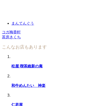
まんてんぐう
コガ梅香軒
茶房きくち
こんなお店もあります
松屋 喫茶維新の庵
和牛めんたい 神楽
仁若屋