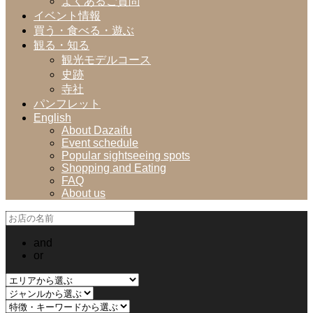
よくあるご質問
イベント情報
買う・食べる・遊ぶ
観る・知る
観光モデルコース
史跡
寺社
パンフレット
English
About Dazaifu
Event schedule
Popular sightseeing spots
Shopping and Eating
FAQ
About us
and
or