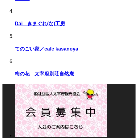
Dai きまぐれ(な)工房
てのごい家／cafe kasanoya
梅の花 太宰府別荘自然庵