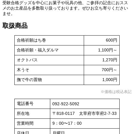
受験合格グッズを中心にお菓子や玩具の他、ご参拝の記念におスス
メのお土産品を多数取り扱っております。ぜひお立ち寄りください
ませ。
取扱商品
合格祈願はち巻
600円
合格祈願・福入ダルマ
1,100円～
オクトパス
1,270円
木うそ
700円～
撫で牛の置物
1,000円
※価格は税込表記
電話番号
092-922-5092
所在地
〒818-0117 太宰府市宰府2-7-33
営業時間
9：00〜17：00
店休日
月曜日