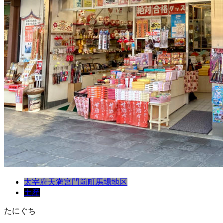
太宰府天満宮門前町
馬場地区
土産
たにぐち