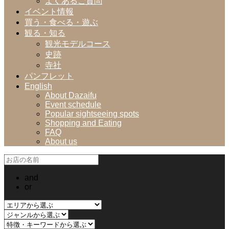
よくあるご質問
イベント情報
買う・食べる・遊ぶ
観る・知る
観光モデルコース
史跡
寺社
パンフレット
English
About Dazaifu
Event schedule
Popular sightseeing spots
Shopping and Eating
FAQ
About us
and
or