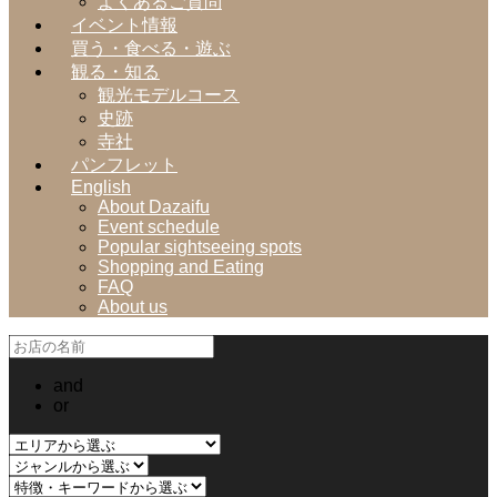
よくあるご質問
イベント情報
買う・食べる・遊ぶ
観る・知る
観光モデルコース
史跡
寺社
パンフレット
English
About Dazaifu
Event schedule
Popular sightseeing spots
Shopping and Eating
FAQ
About us
and
or