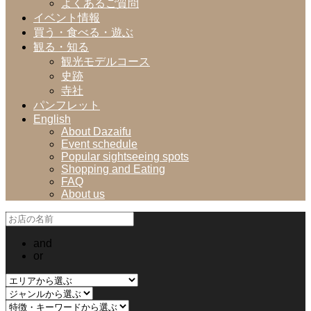
よくあるご質問
イベント情報
買う・食べる・遊ぶ
観る・知る
観光モデルコース
史跡
寺社
パンフレット
English
About Dazaifu
Event schedule
Popular sightseeing spots
Shopping and Eating
FAQ
About us
and
or