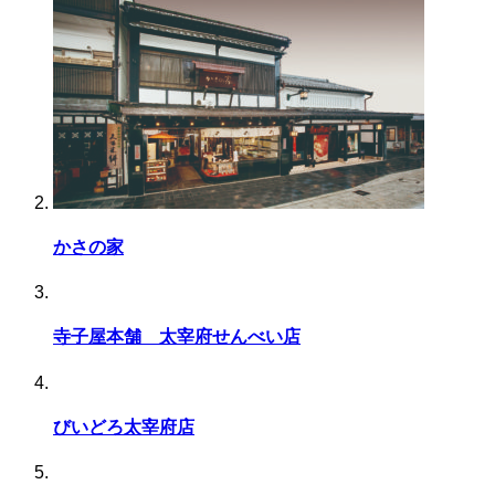
かさの家
寺子屋本舗 太宰府せんべい店
びいどろ太宰府店