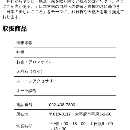
「神社からヤシロ・鳥居・森を取り除くと残るのはイワクラ。そこ
にこそ力がある。」日本古来の自然への畏敬と畏怖の念に基づき
「日本の美しいこころ」をテーマに、和雑貨や天然石を取り揃えて
おります。
取扱商品
御朱印帳
神棚
お香・アロマオイル
天然石（原石）
ストーンアクセサリー
オーラ診断
電話番号
092-408-7800
所在地
〒818-0117 太宰府市宰府3-2-60
平日9：00～18：00 土日祝9：00
営業時間
～18：30