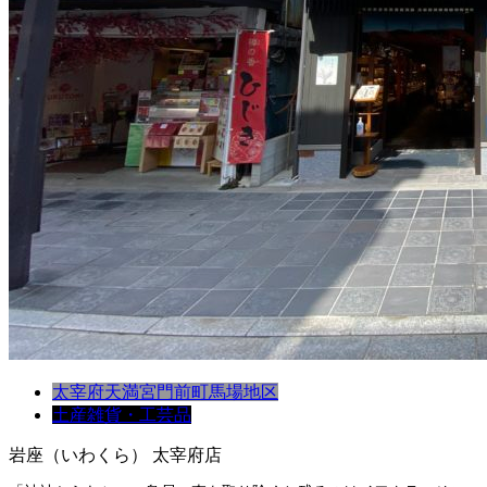
太宰府天満宮門前町
馬場地区
土産
雑貨・工芸品
岩座（いわくら） 太宰府店