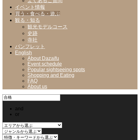
よくあるご質問
イベント情報
買う・食べる・遊ぶ
観る・知る
観光モデルコース
史跡
寺社
パンフレット
English
About Dazaifu
Event schedule
Popular sightseeing spots
Shopping and Eating
FAQ
About us
and
or