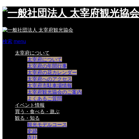
検索
menu
太宰府について
太宰府について
太宰府の年間行事
太宰府の花カレンダー
太宰府へのアクセス
太宰府市駐車場情報
太宰府観光協会のご案内
よくあるご質問
イベント情報
買う・食べる・遊ぶ
観る・知る
観光モデルコース
史跡
寺社