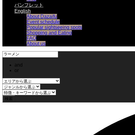
パンフレット
English
About Dazaifu
Event schedule
Popular sightseeing spots
Shopping and Eating
FAQ
About us
and
or