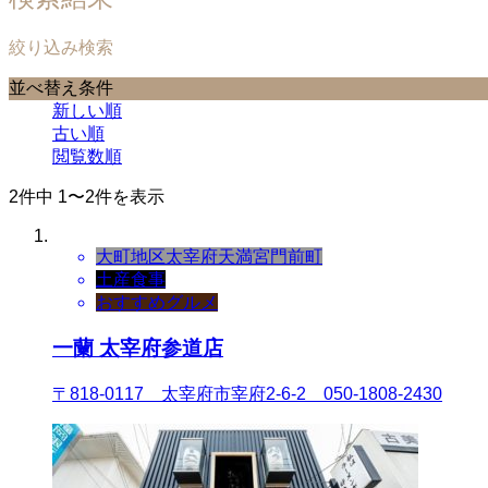
絞り込み検索
並べ替え条件
新しい順
古い順
閲覧数順
2件中 1〜2件を表示
大町地区
太宰府天満宮門前町
土産
食事
おすすめグルメ
一蘭 太宰府参道店
〒818-0117 太宰府市宰府2-6-2 050-1808-2430