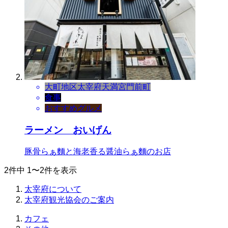
大町地区
太宰府天満宮門前町
食事
おすすめグルメ
ラーメン おいげん
豚骨らぁ麵と海老香る醤油らぁ麵のお店
2件中 1〜2件を表示
太宰府について
太宰府観光協会のご案内
カフェ