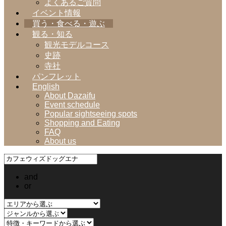
よくあるご質問
イベント情報
買う・食べる・遊ぶ
観る・知る
観光モデルコース
史跡
寺社
パンフレット
English
About Dazaifu
Event schedule
Popular sightseeing spots
Shopping and Eating
FAQ
About us
and
or