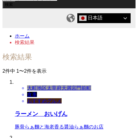
日本語
ホーム
検索結果
検索結果
2件中 1〜2件を表示
大町地区
太宰府天満宮門前町
食事
おすすめグルメ
ラーメン おいげん
豚骨らぁ麵と海老香る醤油らぁ麵のお店