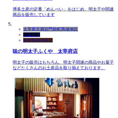
博多土産の定番「めんべい」をはじめ、明太子や関連
商品を販売しています
太宰府天満宮門前町
馬場地区
土産
食事
おすすめグルメ
味の明太子ふくや 太宰府店
明太子の販売はもちろん、明太子関連の商品やお菓子
などたくさんのお土産品を取り揃えております。