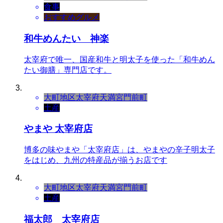
食事
おすすめグルメ
和牛めんたい 神楽
太宰府で唯一、国産和牛と明太子を使った「和牛めん
たい御膳」専門店です。
大町地区
太宰府天満宮門前町
土産
やまや 太宰府店
博多の味やまや「太宰府店」は、やまやの辛子明太子
をはじめ、九州の特産品が揃うお店です
大町地区
太宰府天満宮門前町
土産
福太郎 太宰府店