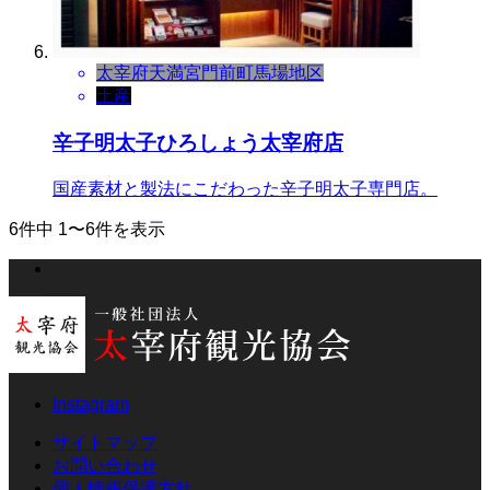
太宰府天満宮門前町
馬場地区
土産
辛子明太子ひろしょう太宰府店
国産素材と製法にこだわった辛子明太子専門店。
6件中 1〜6件を表示
Instagram
サイトマップ
お問い合わせ
個人情報保護方針