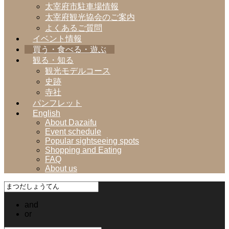
太宰府市駐車場情報
太宰府観光協会のご案内
よくあるご質問
イベント情報
買う・食べる・遊ぶ
観る・知る
観光モデルコース
史跡
寺社
パンフレット
English
About Dazaifu
Event schedule
Popular sightseeing spots
Shopping and Eating
FAQ
About us
and
or