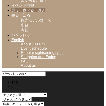
よくあるご質問
イベント情報
買う・食べる・遊ぶ
観る・知る
観光モデルコース
史跡
寺社
パンフレット
English
About Dazaifu
Event schedule
Popular sightseeing spots
Shopping and Eating
FAQ
About us
and
or