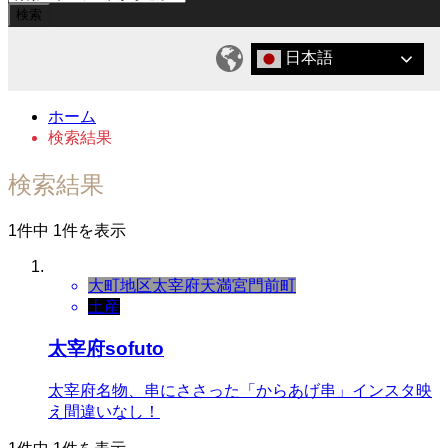
日本語
ホーム
検索結果
検索結果
1件中 1件を表示
大町地区
太宰府天満宮門前町
土産
太宰府sofuto
太宰府名物、串にささった「からあげ串」インスタ映
え間違いなし！