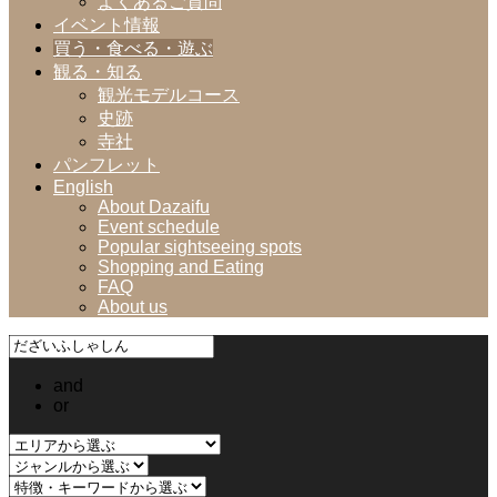
よくあるご質問
イベント情報
買う・食べる・遊ぶ
観る・知る
観光モデルコース
史跡
寺社
パンフレット
English
About Dazaifu
Event schedule
Popular sightseeing spots
Shopping and Eating
FAQ
About us
and
or