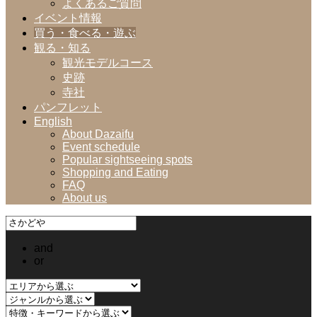
よくあるご質問
イベント情報
買う・食べる・遊ぶ
観る・知る
観光モデルコース
史跡
寺社
パンフレット
English
About Dazaifu
Event schedule
Popular sightseeing spots
Shopping and Eating
FAQ
About us
and
or