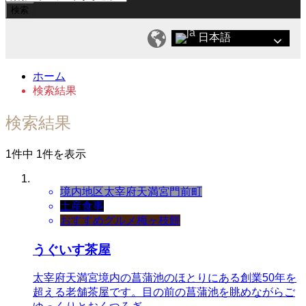
日本語
ホーム
検索結果
検索結果
1件中 1件を表示
境内地区
太宰府天満宮門前町
土産
食事
おすすめグルメ
梅ヶ枝餅
うぐいす茶屋
太宰府天満宮境内の菖蒲池のほとりにある創業50年を
超える老舗茶屋です。目の前の菖蒲池を眺めながらご