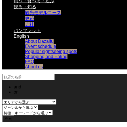
買う・食べる・遊ぶ
観る・知る
観光モデルコース
史跡
寺社
パンフレット
English
About Dazaifu
Event schedule
Popular sightseeing spots
Shopping and Eating
FAQ
About us
and
or