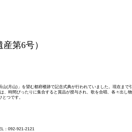
遺産第6号）
辰山(月山)」を望む都府楼跡で記念式典が行われていました。現在まで
加者は、時間ぴったりに集合すると賞品が授与され、歌を合唱、各々出し
ひとつです。
2-921-2121