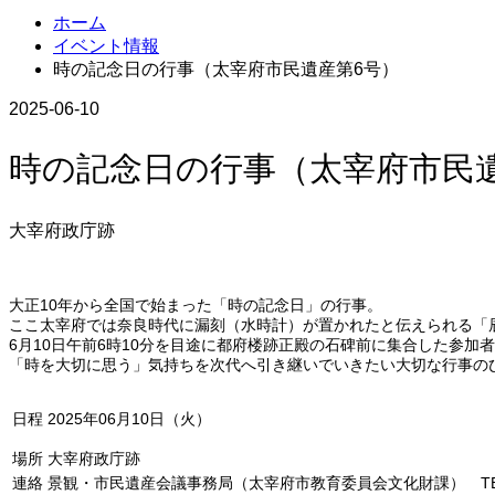
ホーム
イベント情報
時の記念日の行事（太宰府市民遺産第6号）
2025-06-10
時の記念日の行事（太宰府市民
大宰府政庁跡
大正10年から全国で始まった「時の記念日」の行事。
ここ太宰府では奈良時代に漏刻（水時計）が置かれたと伝えられる「
6月10日午前6時10分を目途に都府楼跡正殿の石碑前に集合した参
「時を大切に思う」気持ちを次代へ引き継いでいきたい大切な行事の
日程
2025年06月10日（火）
場所
大宰府政庁跡
連絡
景観・市民遺産会議事務局（太宰府市教育委員会文化財課） TEL：09