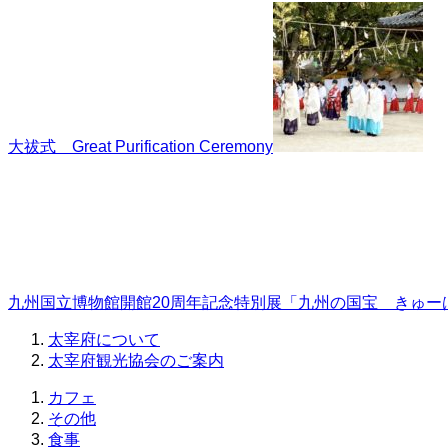
大祓式 Great Purification Ceremony
九州国立博物館開館20周年記念特別展「九州の国宝 きゅー
太宰府について
太宰府観光協会のご案内
カフェ
その他
食事