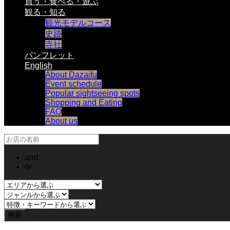
買う・食べる・遊ぶ
観る・知る
観光モデルコース
史跡
寺社
パンフレット
English
About Dazaifu
Event schedule
Popular sightseeing spots
Shopping and Eating
FAQ
About us
and
or