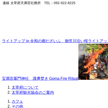
連絡
太宰府天満宮社務所 TEL：092-922-8225
ライトアップ in 令和の都だざいふ 御笠川沿い桜ライトアッ
宝満宮竈門神社 護摩焚き Goma Fire Ritual
太宰府について
太宰府観光協会のご案内
カフェ
その他