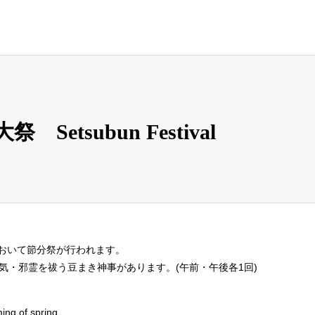
tsubun Festival
おいて節分祭が行われます。
気・邪霊を祓う豆まき神事があります。(午前・午後各1回)
ing of spring.