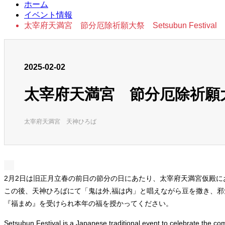
ホーム
イベント情報
太宰府天満宮 節分厄除祈願大祭 Setsubun Festival
2025-02-02
太宰府天満宮 節分厄除祈願大祭 Se
太宰府天満宮 天神ひろば
2月2日は旧正月立春の前日の節分の日にあたり、太宰府天満宮仮殿に
この後、天神ひろばにて「鬼は外,福は内」と唱えながら豆を撒き、邪
『福まめ』を受けられ本年の福を授かってください。
Setsubun Festival is a Japanese traditional event to celebrate the com