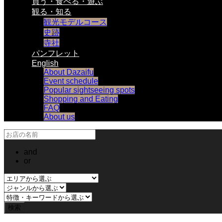
買う・食べる・遊ぶ
観る・知る
観光モデルコース
史跡
寺社
パンフレット
English
About Dazaifu
Event schedule
Popular sightseeing spots
Shopping and Eating
FAQ
About us
and
or