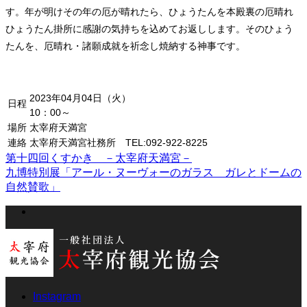
す。年が明けその年の厄が晴れたら、ひょうたんを本殿裏の厄晴れ
ひょうたん掛所に感謝の気持ちを込めてお返しします。そのひょう
たんを、厄晴れ・諸願成就を祈念し焼納する神事です。
2023年04月04日（火）
日程
10：00～
場所
太宰府天満宮
連絡
太宰府天満宮社務所 TEL:092-922-8225
第十四回くすかき －太宰府天満宮－
九博特別展「アール・ヌーヴォーのガラス ガレとドームの
自然賛歌」
Instagram