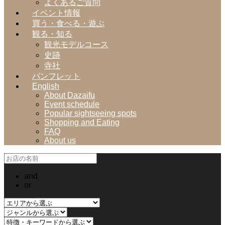
よくあるご質問
イベント情報
買う・食べる・遊ぶ
観る・知る
観光モデルコース
史跡
寺社
パンフレット
English
About Dazaifu
Event schedule
Popular sightseeing spots
Shopping and Eating
FAQ
About us
and
or