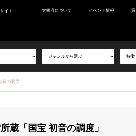
太宰府について
イベント情報
買
サイト
初音の調度」
館所蔵「国宝 初音の調度」