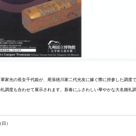
将軍家光の長女千代姫が、尾張徳川家二代光友に嫁ぐ際に持参した調度
婚礼調度も合わせて展示されます。新春にふさわしい華やかな大名婚礼
日（日）