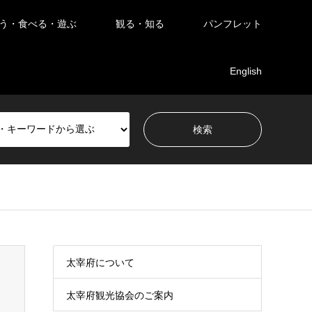
う・食べる・遊ぶ
観る・知る
パンフレット
English
太宰府について
太宰府観光協会のご案内