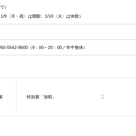
まで）
1/9〈月・祝〉は開館、1/10〈火〉は休館）
-5542-8600（9：00～20：00／年中無休）
展
特別展「加耶」