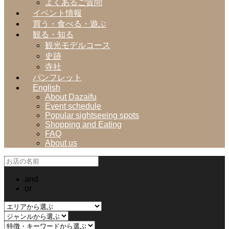
よくあるご質問
イベント情報
買う・食べる・遊ぶ
観る・知る
観光モデルコース
史跡
寺社
パンフレット
English
About Dazaifu
Event schedule
Popular sightseeing spots
Shopping and Eating
FAQ
About us
and
or