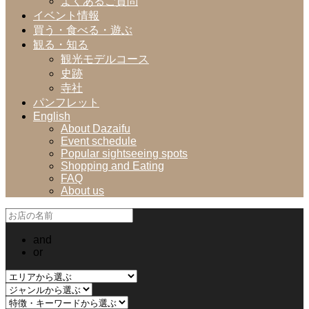
よくあるご質問
イベント情報
買う・食べる・遊ぶ
観る・知る
観光モデルコース
史跡
寺社
パンフレット
English
About Dazaifu
Event schedule
Popular sightseeing spots
Shopping and Eating
FAQ
About us
and
or