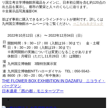
リ国立考古学博物館所蔵品をメインに、日本初公開を含む約120点の
出土品を展示し、都市の繁栄と人々のくらしに迫ります。
※全展示品写真撮影OK
並ばず事前に購入できるオンラインチケットが便利です。詳しくは
九州国立博物館ホームページをご覧ください。
⇒こちらをクリック
2022年10月12日（水） 〜 2022年12月04日（日）
日
開館時間：9：30～17：00（入館は16：30まで） 金・土曜
程
日：9：30～20：00（入館は19：30まで）
※夜間開館の実施については変更になることがあります
休館日：月曜日（ただし11月28日〈月〉は開館）
場
九州国立博物館 3階特別展示室
所
連
九州国立博物館NTTハローダイヤル TEL：050-5542-
絡
8600（9：00～20：00／年中無休）
THE FLOWER BOX EXHIBITION IN DAZAIFU ニコライ・
バーグマン
日本遺産「西の都」モニターツアー