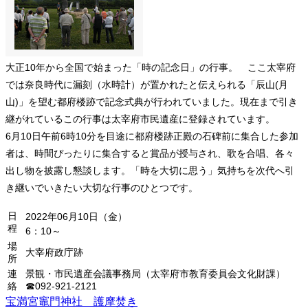
大正10年から全国で始まった「時の記念日」の行事。 ここ太宰府
では奈良時代に漏刻（水時計）が置かれたと伝えられる「辰山(月
山)」を望む都府楼跡で記念式典が行われていました。現在まで引き
継がれているこの行事は太宰府市民遺産に登録されています。
6月10日午前6時10分を目途に都府楼跡正殿の石碑前に集合した参加
者は、時間ぴったりに集合すると賞品が授与され、歌を合唱、各々
出し物を披露し懇談します。「時を大切に思う」気持ちを次代へ引
き継いでいきたい大切な行事のひとつです。
日
2022年06月10日（金）
程
6：10～
場
大宰府政庁跡
所
連
景観・市民遺産会議事務局（太宰府市教育委員会文化財課）
絡
☎092-921-2121
宝満宮竈門神社 護摩焚き