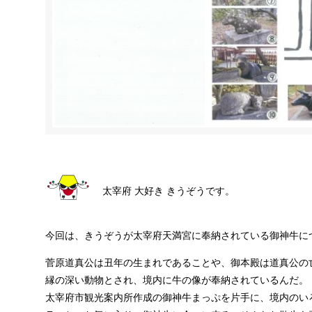
太宰府 大好き きうぞうです。
今回は、きうぞうが太宰府天満宮に奉納されている御神牛に
菅原道真公は丑年の生まれであることや、御本殿は道真公の
縁の深い動物とされ、境内に牛の像が奉納されているんだ。
太宰府市観光案内所作成の御神牛まっぷを片手に、境内のい