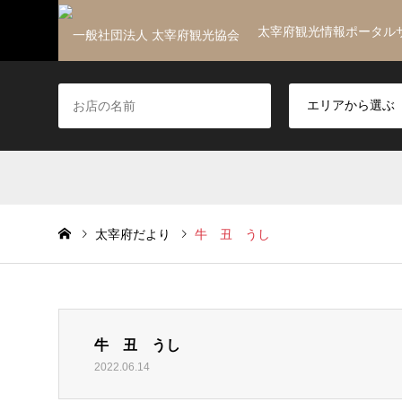
太宰府観光情報ポータル
太宰府だより
牛 丑 うし
牛 丑 うし
2022.06.14