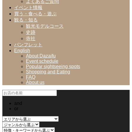
よくあるご質問
イベント情報
買う・食べる・遊ぶ
観る・知る
観光モデルコース
史跡
寺社
パンフレット
English
About Dazaifu
Event schedule
Popular sightseeing spots
Shopping and Eating
FAQ
About us
and
or