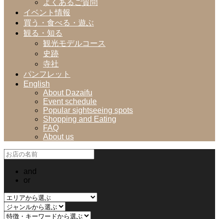
よくあるご質問
イベント情報
買う・食べる・遊ぶ
観る・知る
観光モデルコース
史跡
寺社
パンフレット
English
About Dazaifu
Event schedule
Popular sightseeing spots
Shopping and Eating
FAQ
About us
and
or