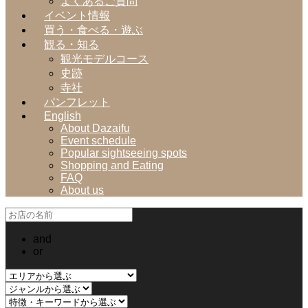
よくあるご質問
イベント情報
買う・食べる・遊ぶ
観る・知る
観光モデルコース
史跡
寺社
パンフレット
English
About Dazaifu
Event schedule
Popular sightseeing spots
Shopping and Eating
FAQ
About us
and
or