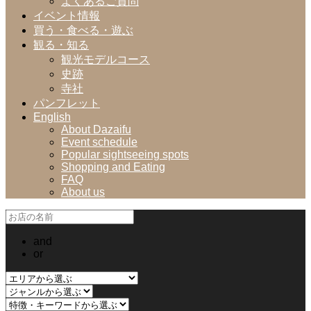
よくあるご質問
イベント情報
買う・食べる・遊ぶ
観る・知る
観光モデルコース
史跡
寺社
パンフレット
English
About Dazaifu
Event schedule
Popular sightseeing spots
Shopping and Eating
FAQ
About us
and
or