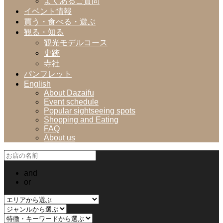
よくあるご質問
イベント情報
買う・食べる・遊ぶ
観る・知る
観光モデルコース
史跡
寺社
パンフレット
English
About Dazaifu
Event schedule
Popular sightseeing spots
Shopping and Eating
FAQ
About us
and
or