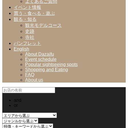
よくあるご質問
イベント情報
買う・食べる・遊ぶ
観る・知る
観光モデルコース
史跡
寺社
パンフレット
English
About Dazaifu
Event schedule
Popular sightseeing spots
Shopping and Eating
FAQ
About us
and
or