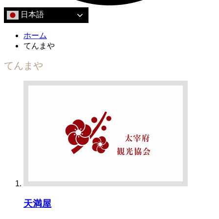
日本語
ホーム
てんまや
てんまや
天満屋