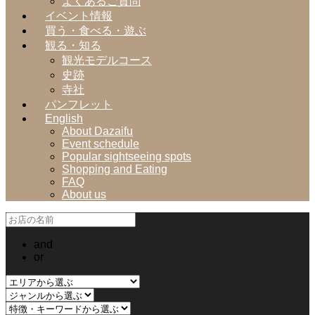
よくあるご質問
イベント情報
買う・食べる・遊ぶ
観る・知る
観光モデルコース
史跡
寺社
パンフレット
English
About Dazaifu
Event schedule
Popular sightseeing spots
Shopping and Eating
FAQ
About us
and
or