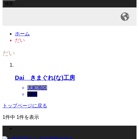
ホーム
だい
だい
Dai きまぐれ(な)工房
大町地区
土産
トップページに戻る
1件中 1件を表示