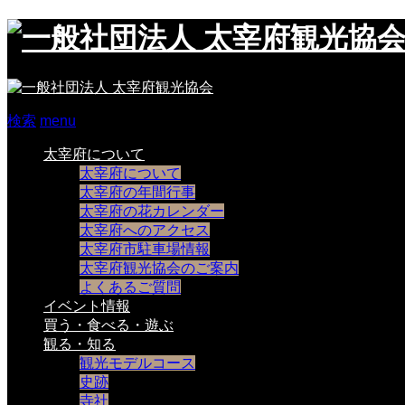
検索
menu
太宰府について
太宰府について
太宰府の年間行事
太宰府の花カレンダー
太宰府へのアクセス
太宰府市駐車場情報
太宰府観光協会のご案内
よくあるご質問
イベント情報
買う・食べる・遊ぶ
観る・知る
観光モデルコース
史跡
寺社