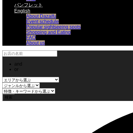
パンフレット
English
About Dazaifu
Event schedule
Popular sightseeing spots
Shopping and Eating
FAQ
About us
and
or