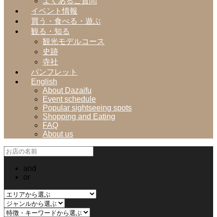
よくあるご質問
イベント情報
買う・食べる・遊ぶ
観る・知る
観光モデルコース
史跡
寺社
パンフレット
English
About Dazaifu
Event schedule
Popular sightseeing spots
Shopping and Eating
FAQ
About us
and
or